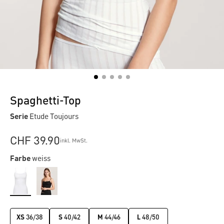
Spaghetti-Top
Serie
Etude Toujours
CHF 39.90
inkl. MwSt.
Farbe
weiss
XS
36/38
S
40/42
M
44/46
L
48/50