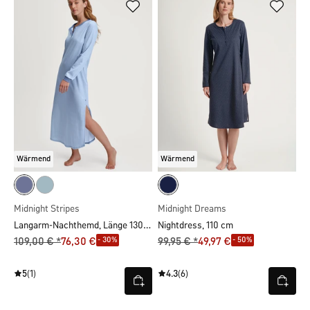
Wärmend
Wärmend
Midnight Stripes
Midnight Dreams
Langarm-Nachthemd, Länge 130 cm
Nightdress, 110 cm
- 30%
- 50%
109,00 € *
76,30 €
99,95 € *
49,97 €
5
(1)
4.3
(6)