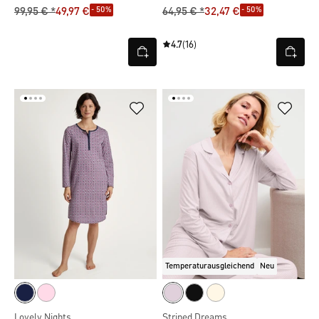
- 50%
- 50%
99,95 € *
49,97 €
64,95 € *
32,47 €
4.7
(16)
Temperaturausgleichend
Neu
Lovely Nights
Striped Dreams