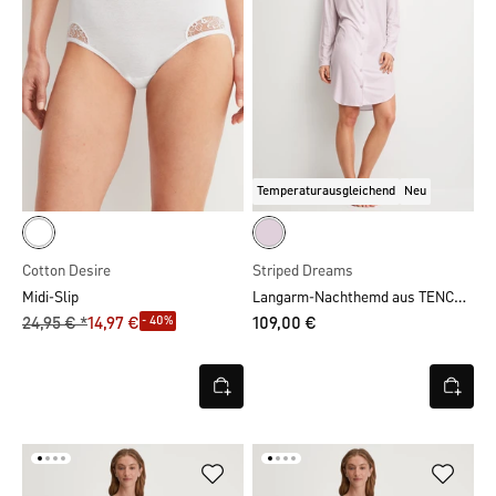
Temperaturausgleichend
Neu
Cotton Desire
Striped Dreams
Langarm-Nachthemd aus TENCEL™, Länge 95 cm
Midi-Slip
- 40%
24,95 € *
14,97 €
109,00 €