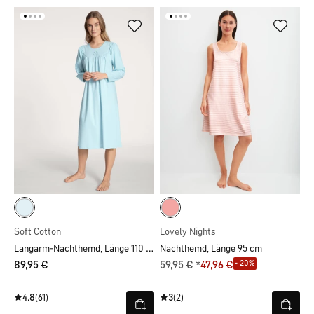
Soft Cotton
Lovely Nights
Langarm-Nachthemd, Länge 110 cm
Nachthemd, Länge 95 cm
- 20%
89,95 €
59,95 € *
47,96 €
4.8
(61)
3
(2)