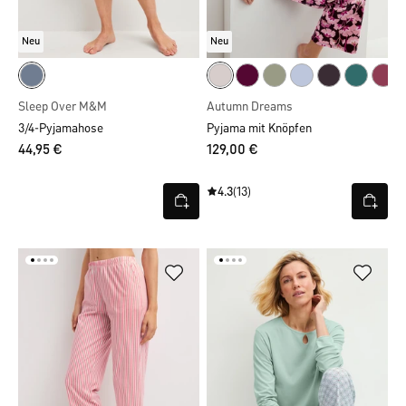
Neu
Neu
Sleep Over M&M
Autumn Dreams
3/4-Pyjamahose
Pyjama mit Knöpfen
44,95 €
129,00 €
4.3
(13)