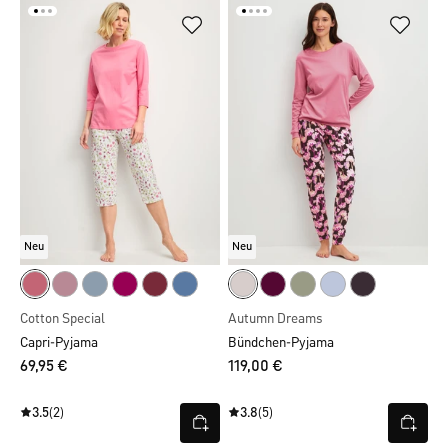
Neu
Neu
Cotton Special
Autumn Dreams
Capri-Pyjama
Bündchen-Pyjama
69,95 €
119,00 €
3.5
(2)
3.8
(5)