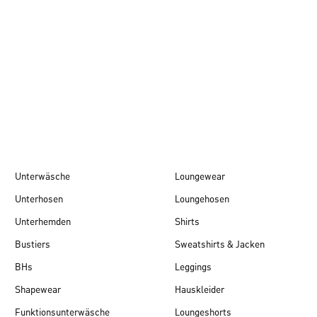
Herbst/Winter 26
Unterwäsche
Loungewear
Unterhosen
Loungehosen
Unterhemden
Shirts
Bustiers
Sweatshirts & Jacken
BHs
Leggings
Shapewear
Hauskleider
Funktionsunterwäsche
Loungeshorts