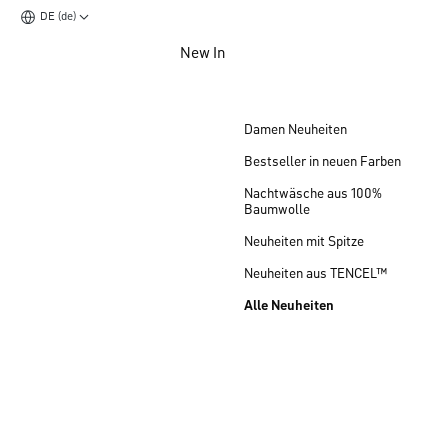
DE (de)
Zum Hauptinhalt springen
New In
Zum Footer springen
Damen Neuheiten
Bestseller in neuen Farben
Nachtwäsche aus 100%
Baumwolle
Neuheiten mit Spitze
Neuheiten aus TENCEL™
Alle Neuheiten