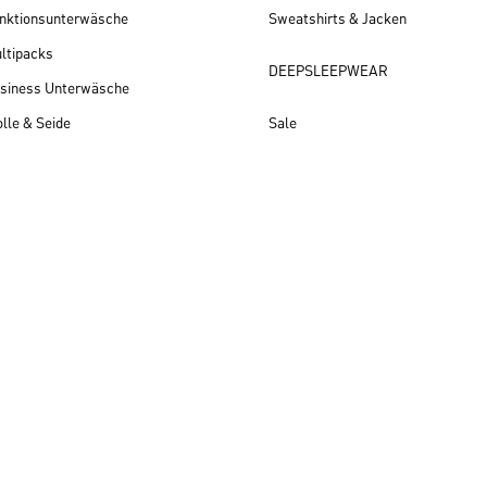
nktionsunterwäsche
Sweatshirts & Jacken
ltipacks
DEEPSLEEPWEAR
siness Unterwäsche
lle & Seide
Sale
Herren Neuheiten