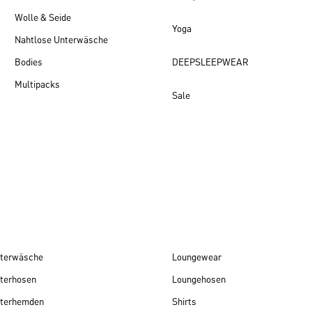
Wolle & Seide
Yoga
Nahtlose Unterwäsche
Bodies
DEEPSLEEPWEAR
Multipacks
Sale
Damen Neuheiten
terwäsche
Loungewear
terhosen
Loungehosen
terhemden
Shirts