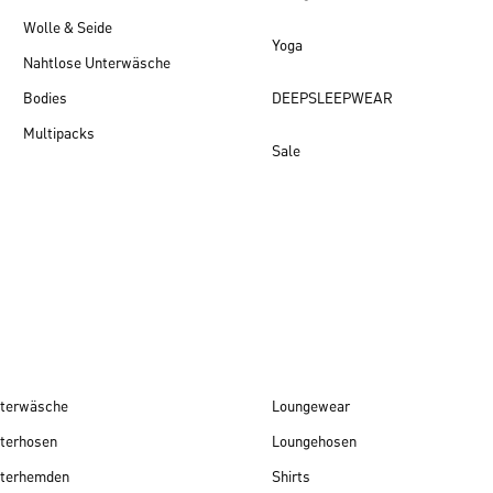
Wolle & Seide
Yoga
Nahtlose Unterwäsche
Bodies
DEEPSLEEPWEAR
Multipacks
Sale
Damen Neuheiten
terwäsche
Loungewear
terhosen
Loungehosen
terhemden
Shirts