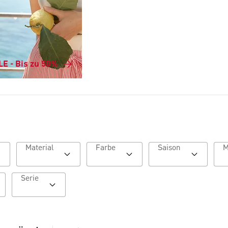
E - Bis zu 50%
Material
Farbe
Saison
Serie