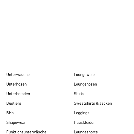
Herbst/Winter 26
Unterwäsche
Loungewear
Unterhosen
Loungehosen
Unterhemden
Shirts
Bustiers
Sweatshirts & Jacken
BHs
Leggings
Shapewear
Hauskleider
Funktionsunterwäsche
Loungeshorts