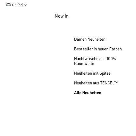
DE (de)
Zum Hauptinhalt springen
New In
Zum Footer springen
Damen Neuheiten
Bestseller in neuen Farben
Nachtwäsche aus 100%
Baumwolle
Neuheiten mit Spitze
Neuheiten aus TENCEL™
Alle Neuheiten