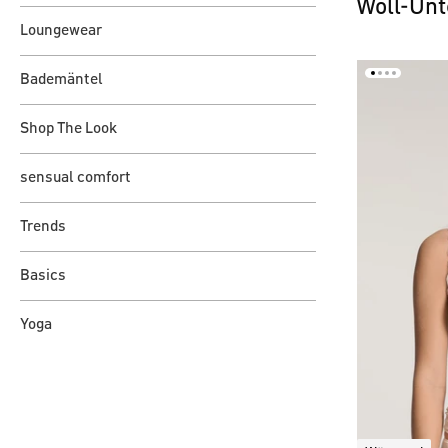
Woll-Un
Loungewear
Bademäntel
Shop The Look
sensual comfort
Trends
Basics
Yoga