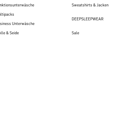
nktionsunterwäsche
Sweatshirts & Jacken
ltipacks
DEEPSLEEPWEAR
siness Unterwäsche
lle & Seide
Sale
Herren Neuheiten