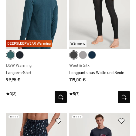
DEEPSLEEPWEAR Warming
Wärmend
DSW Warming
Wool & Silk
Langarm-Shirt
Longpants aus Wolle und Seide
99,95 €
119,00 €
3
(3)
5
(7)