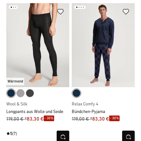
Wärmend
Wool & Silk
Relax Comfy 4
Longpants aus Wolle und Seide
Bündchen-Pyjama
- 30%
- 30%
119,00 € *
83,30 €
119,00 € *
83,30 €
5
(7)