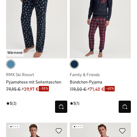
Wärmend
RMX Ski Resort
Family & Friends
Pyjamahose mit Seitentaschen
Bündchen-Pyjama
- 50%
- 40%
79,95 € *
39,97 €
119,00 € *
71,40 €
5
(3)
5
(1)