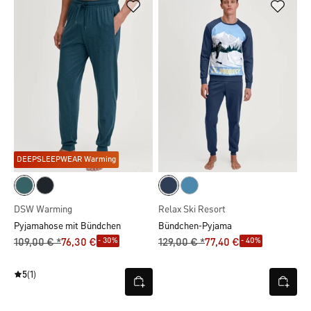
DEEPSLEEPWEAR Warming
DSW Warming
Relax Ski Resort
Pyjamahose mit Bündchen
Bündchen-Pyjama
- 30%
- 40%
109,00 € *
76,30 €
129,00 € *
77,40 €
5
(1)