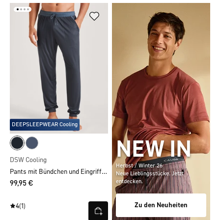
DEEPSLEEPWEAR Cooling
NEW IN
DSW Cooling
Herbst / Winter 26
Pants mit Bündchen und Eingrifftaschen
Neue Lieblingsstücke. Jetzt
entdecken.
99,95 €
Zu den Neuheiten
4
(1)