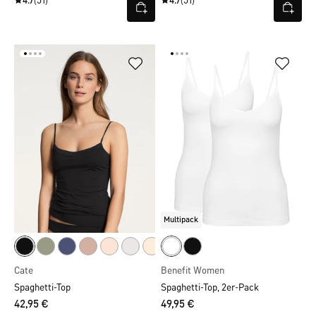
4.7
(51)
4.7
(51)
Multipack
Cate
Benefit Women
Spaghetti-Top
Spaghetti-Top, 2er-Pack
42,95 €
49,95 €