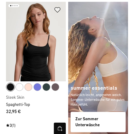
summer essentials
Natürlich leicht, angenehm weich.
Sleek Skin
Sommer Unterwäsche für ein gutes
Spaghetti-Top
Hautgefühl.
32,95 €
Zur Sommer
Unterwäsche
3
(1)