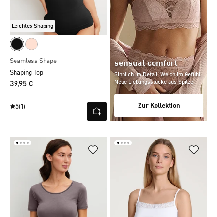
Leichtes Shaping
Seamless Shape
sensual comfort
Shaping Top
Sinnlich im Detail. Weich im Gefühl.
Neue Lieblingsstücke aus Spitze.
39,95 €
Zur Kollektion
5
(1)