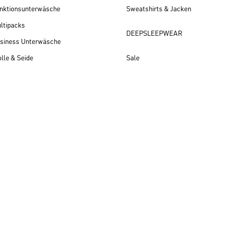
nktionsunterwäsche
Sweatshirts & Jacken
ltipacks
DEEPSLEEPWEAR
siness Unterwäsche
lle & Seide
Sale
Herren Neuheiten