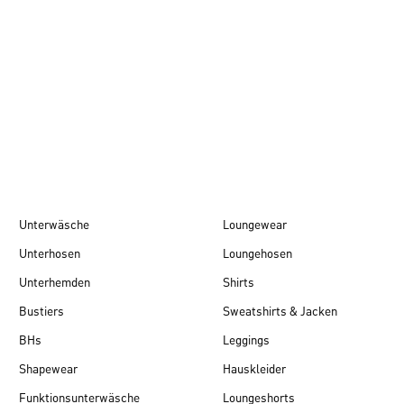
Herbst/Winter 26
Unterwäsche
Loungewear
Unterhosen
Loungehosen
Unterhemden
Shirts
Bustiers
Sweatshirts & Jacken
BHs
Leggings
Shapewear
Hauskleider
Funktionsunterwäsche
Loungeshorts