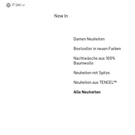
IT (de)
Zum Hauptinhalt springen
New In
Zum Footer springen
Damen Neuheiten
Bestseller in neuen Farben
Nachtwäsche aus 100%
Baumwolle
Neuheiten mit Spitze
Neuheiten aus TENCEL™
Alle Neuheiten