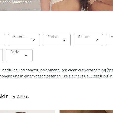
r jeden Sommertag!
Material
Farbe
Saison
Serie
g, natürlich und nahezu unsichtbar durch clean cut Verarbeitung (ge
onend und in einem geschlossenen Kreislauf aus Cellulose (Holz) h
Skin
61
Artikel