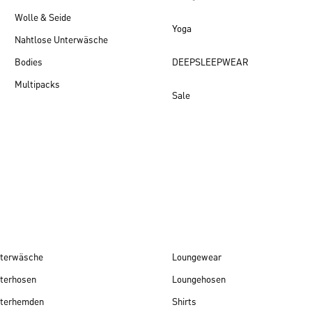
Wolle & Seide
Yoga
Nahtlose Unterwäsche
Bodies
DEEPSLEEPWEAR
Multipacks
Sale
Damen Neuheiten
terwäsche
Loungewear
terhosen
Loungehosen
terhemden
Shirts