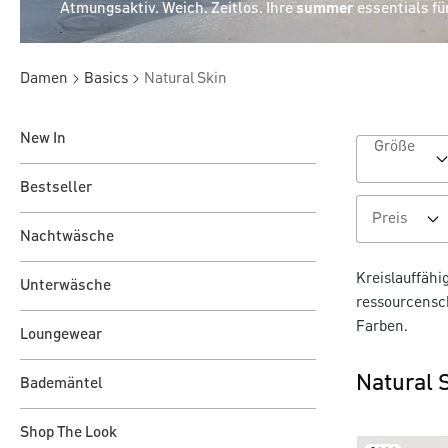
Atmungsaktiv. Weich. Zeitlos. Ihre
summer
essentials fü
Damen
Basics
Natural Skin
New In
Größe
Bestseller
Preis
Nachtwäsche
Kreislauffähi
Unterwäsche
ressourcensch
Farben.
Loungewear
Natural 
Bademäntel
Shop The Look