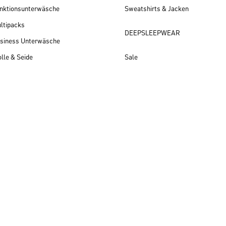
nktionsunterwäsche
Sweatshirts & Jacken
ltipacks
DEEPSLEEPWEAR
siness Unterwäsche
lle & Seide
Sale
Herren Neuheiten