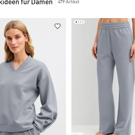
kideen für Damen
479
Artikel