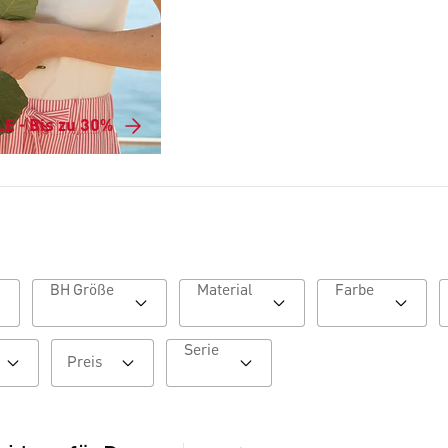
E - Bis zu 30%
BH Größe
Material
Farbe
Serie
Preis