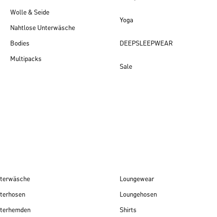
Wolle & Seide
Yoga
Nahtlose Unterwäsche
Bodies
DEEPSLEEPWEAR
Multipacks
Sale
Damen Neuheiten
terwäsche
Loungewear
terhosen
Loungehosen
terhemden
Shirts