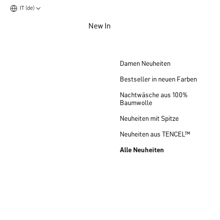
IT (de)
Zum Hauptinhalt springen
New In
Zum Footer springen
Damen Neuheiten
Bestseller in neuen Farben
Nachtwäsche aus 100%
Baumwolle
Neuheiten mit Spitze
Neuheiten aus TENCEL™
Alle Neuheiten