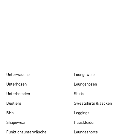
Herbst/Winter 26
Unterwäsche
Loungewear
Unterhosen
Loungehosen
Unterhemden
Shirts
Bustiers
Sweatshirts & Jacken
BHs
Leggings
Shapewear
Hauskleider
Funktionsunterwäsche
Loungeshorts