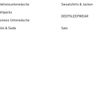
nktionsunterwäsche
Sweatshirts & Jacken
ltipacks
DEEPSLEEPWEAR
siness Unterwäsche
lle & Seide
Sale
Herren Neuheiten