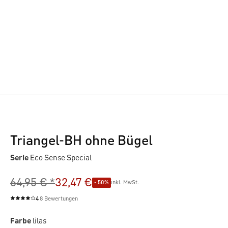
Triangel-BH ohne Bügel
Serie
Eco Sense Special
64,95 € *
32,47 €
- 50%
inkl. MwSt.
4
8 Bewertungen
Durchschnittliche Bewertung von 4 von 5 Sternen
Farbe
lilas