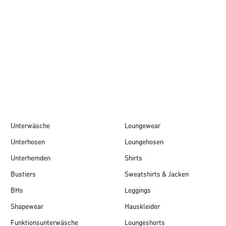
Herbst/Winter 26
Unterwäsche
Loungewear
Unterhosen
Loungehosen
Unterhemden
Shirts
Bustiers
Sweatshirts & Jacken
BHs
Leggings
Shapewear
Hauskleider
Funktionsunterwäsche
Loungeshorts