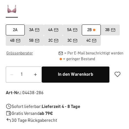
2A
3A
4A
5A
2B
3B
4B
5B
2C
3C
4C
Grössenberater
= Per E-Mail benachrichtigt werden
= geringer Bestand
In den Warenkorb
Art-Nr.:
04438-286
Sofort lieferbar:
Lieferzeit 4 - 8 Tage
Gratis Versand
ab 79€
30 Tage Rückgaberecht