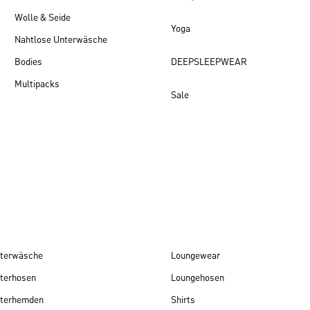
Wolle & Seide
Yoga
Nahtlose Unterwäsche
Bodies
DEEPSLEEPWEAR
Multipacks
Sale
Damen Neuheiten
terwäsche
Loungewear
terhosen
Loungehosen
terhemden
Shirts