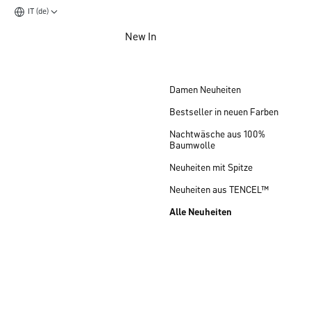
IT (de)
Zum Hauptinhalt springen
New In
Zum Footer springen
Damen Neuheiten
Bestseller in neuen Farben
Nachtwäsche aus 100%
Baumwolle
Neuheiten mit Spitze
Neuheiten aus TENCEL™
Alle Neuheiten