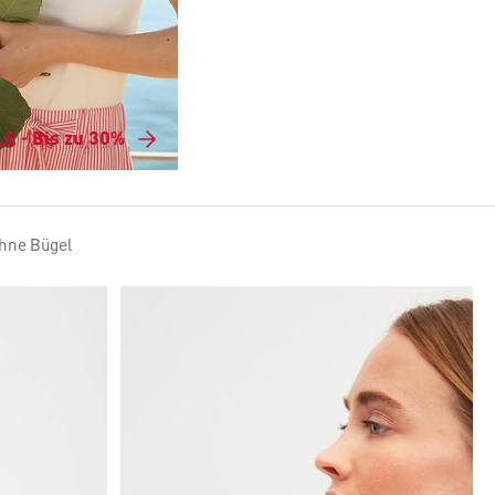
E - Bis zu 30%
hne Bügel