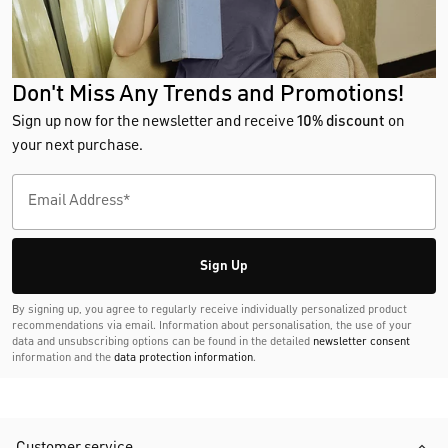
Don't Miss Any Trends and Promotions!
Sign up now for the newsletter and receive
10% discount
on
your next purchase.
Sign Up
By signing up, you agree to regularly receive individually personalized product
recommendations via email. Information about personalisation, the use of your
data and unsubscribing options can be found in the detailed
newsletter consent
information and the
data protection information
.
Customer service