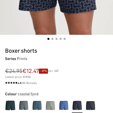
Boxer shorts
Series
Prints
€24.95
€12.47
- 37%
incl. VAT
Lowest price: €19.96
4.8
80 Reviews
Average rating of 4.8 out of 5 stars
Colour
coastal fjord