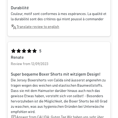
Durabilité
Couleur, motif sont conformes à mes espérances. La qualité et
la durabilité sont des critères qui m’ont poussé à commander
Translate review to english
Average rating of 5 out of 5 stars
5
Renate
Review from 12/09/2023
Super bequeme Boxer Shorts mit witzigem Design!
Die Jersey Boxershorts von Calida sind äusserst angenehm zu
tragen wegen des weichen und elastischen Baumwollstoffs.
Dass sie mit dem Haimuster darüber hinaus auch noch das
gewisse Etwas haben, versteht sich von selbst! - Besonders
hervorzuheben ist die Möglichkeit, die Boxer Shorts bei 60 Grad
zu waschen, was aus hygienischen Gründen bei Unterwäsche
empfohlen wird.
Answer from CALIDA: Guten Tag Wir haben uns sehr über