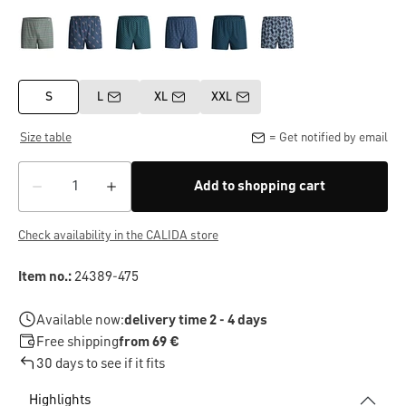
S
L
XL
XXL
Size table
= Get notified by email
Add to shopping cart
Check availability in the CALIDA store
Item no.:
24389-475
Available now:
delivery time 2 - 4 days
Free shipping
from 69 €
30 days to see if it fits
Highlights