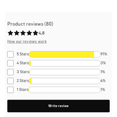
Product reviews (80)
Average rating of 4.8 out of 5 stars
4,8
How our reviews work
5 Stars
91%
4 Stars
3%
3 Stars
1%
2 Stars
4%
1 Stars
1%
Write review