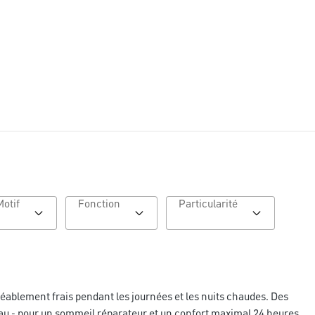
Motif
Fonction
Particularité
éablement frais pendant les journées et les nuits chaudes. Des
peau - pour un sommeil réparateur et un confort maximal 24 heures