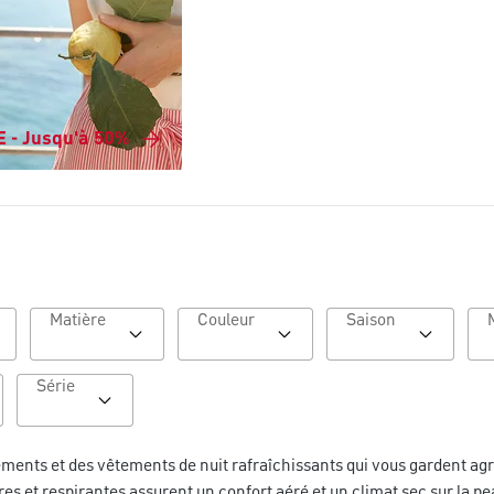
 - Jusqu'à 50%
Matière
Couleur
Saison
Série
ments et des vêtements de nuit rafraîchissants qui vous gardent agr
res et respirantes assurent un confort aéré et un climat sec sur la 