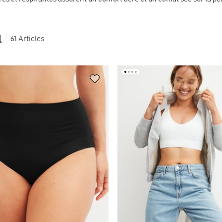
l
61
Articles