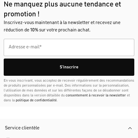
Ne manquez plus aucune tendance et
promotion !
Inscrivez-vous maintenant à la newsletter et recevez une
réduction de
10%
sur votre prochain achat.
S'inscrire
En vous inscrivant, vous acceptez de recevoir régulièrement des recommandations
de produits personnalisées par e-mail. Des informations sur la personnalisation,
l’utilisation de mes données et sur les différentes façons de se désabonner sont
disponibles dans la version détaillée du
consentement à recevoir la newsletter
et
dans la
politique de confidentialité
.
Service clientèle