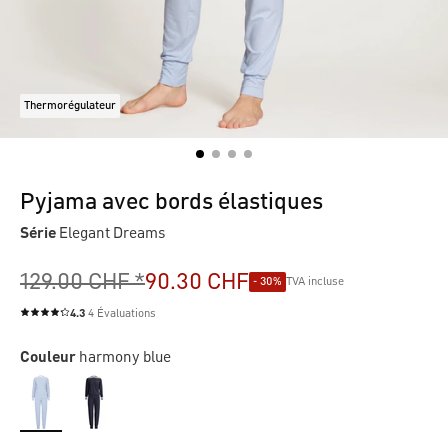
Thermorégulateur
Pyjama avec bords élastiques
Série
Elegant Dreams
129.00 CHF *
90.30 CHF
- 30%
TVA incluse
4.3
4 Évaluations
Note moyenne de 4.3 sur 5 étoiles
Couleur
harmony blue