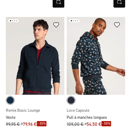
Remix Basic Lounge
Love Capsule
Veste
Pull à manches longues
- 20%
- 50%
99,95 € *
79,96 €
109,00 € *
54,50 €