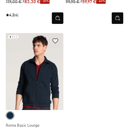
- 30%
- 40%
119,00 € *
83,30 €
99,95 € *
59,97 €
4.3
(4)
Remix Basic Lounge