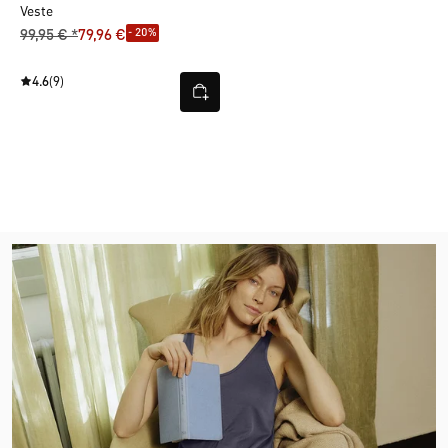
Veste
- 20%
99,95 € *
79,96 €
4.6
(9)