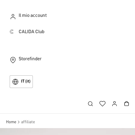
Il mio account
CALIDA Club
Storefinder
IT (it)
Home
affiliate