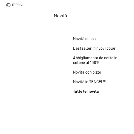
IT (it)
Vai al contenuto principale
Novità
Vai al piè di pagina
Novità donna
Bestseller in nuovi colori
Abbigliamento da notte in
cotone al 100%
Novità con pizzo
Novità in TENCEL™
Tutte le novità