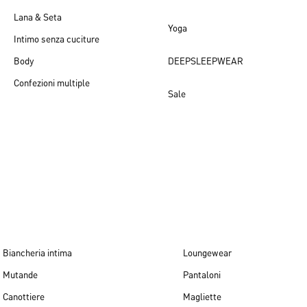
Lana & Seta
Yoga
Intimo senza cuciture
Body
DEEPSLEEPWEAR
Confezioni multiple
Sale
Novità per donna
Biancheria intima
Loungewear
Mutande
Pantaloni
Canottiere
Magliette