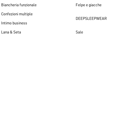
Biancheria funzionale
Felpe e giacche
Confezioni multiple
DEEPSLEEPWEAR
Intimo business
Lana & Seta
Sale
Novità per uomo