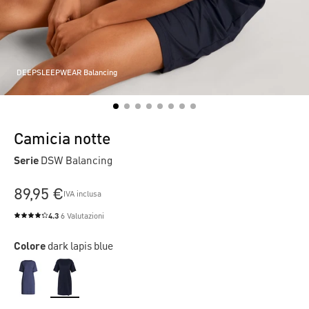
DEEPSLEEPWEAR Balancing
Camicia notte
Serie
DSW Balancing
89,95 €
IVA inclusa
4.3
6 Valutazioni
Valutazione media di 4.3 su 5 stelle
Colore
dark lapis blue