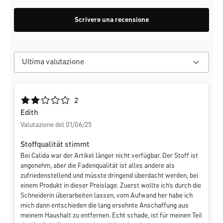
Scrivere una recensione
Valutazione media di 2 su 5 stelle
2
Edith
Valutazione del 01/06/25
Stoffqualität stimmt
Bei Calida war der Artikel länger nicht verfügbar. Der Stoff ist
angenehm, aber die Fadenqualität ist alles andere als
zufriedenstellend und müsste dringend überdacht werden, bei
einem Produkt in dieser Preislage. Zuerst wollte ich’s durch die
Schneiderin überarbeiten lassen, vom Aufwand her habe ich
mich dann entschieden die lang ersehnte Anschaffung aus
meinem Haushalt zu entfernen. Echt schade, ist für meinen Teil