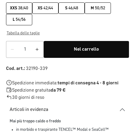
XXS
38/40
XS
42/44
S
46/48
M
50/52
L
54/56
Tabella delle taglie
Nel carrello
Cod. art.:
32190-339
Spedizione immediata:
tempi di consegna 4 - 8 giorni
Spedizione gratuita
da 79 €
30 giorni di reso
Articoli in evidenza
Mai più troppo caldo o freddo
in morbido e traspirante TENCEL™ Modal e SeaCell™