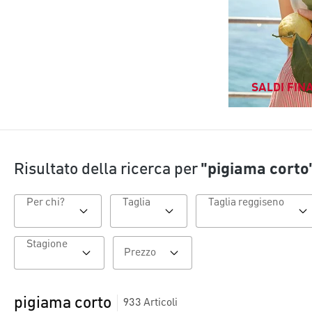
SALDI FINA
Risultato della ricerca per
"pigiama corto
Per chi?
Taglia
Taglia reggiseno
Stagione
Prezzo
pigiama corto
933
Articoli