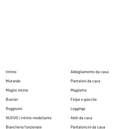
Autunno/Inverno
26
Intimo
Abbigliamento da casa
Mutande
Pantaloni da casa
Maglie intime
Magliette
Bustier
Felpe e giacche
Reggiseni
Leggings
NUOVO | Intimo modellante
Abiti da casa
Biancheria funzionale
Pantaloncini da casa