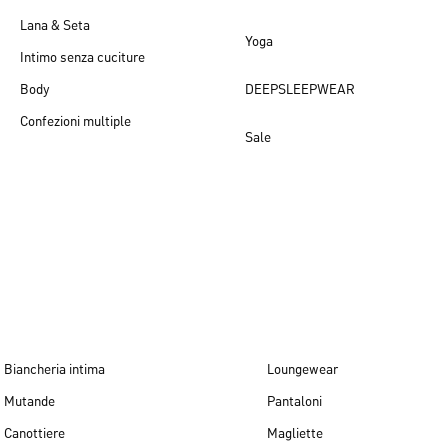
Lana & Seta
Yoga
Intimo senza cuciture
Body
DEEPSLEEPWEAR
Confezioni multiple
Sale
Novità per donna
Biancheria intima
Loungewear
Mutande
Pantaloni
Canottiere
Magliette