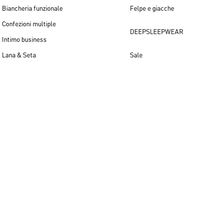
Biancheria funzionale
Felpe e giacche
Confezioni multiple
DEEPSLEEPWEAR
Intimo business
Lana & Seta
Sale
Novità per uomo