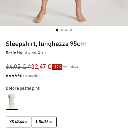
Sleepshirt, lunghezza 95cm
Serie
Nightwear Xtra
64,95 € *
32,47 €
- 50%
IVA inclusa
5
4 Valutazioni
Valutazione media di 5 su 5 stelle
Colore
pastel pink
XS
42/44
L
54/56