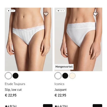
Mengenvorteil
Etude Toujours
Iconics
Slip, low cut
Jazzpant
€ 22,95
€ 22,95
4.9
(24)
4.6
(316)