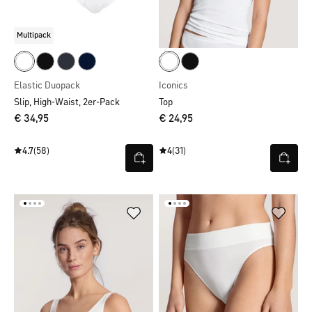
Multipack
Elastic Duopack
Iconics
Slip, High-Waist, 2er-Pack
Top
€ 34,95
€ 24,95
4.7
(58)
4
(31)