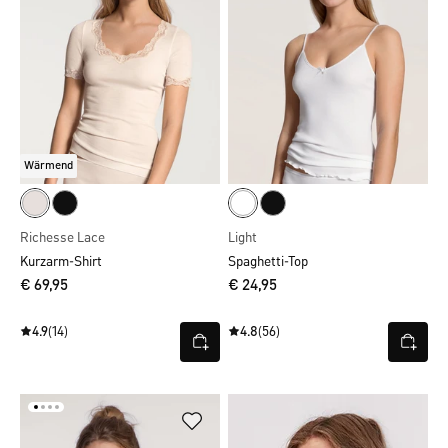
Wärmend
Richesse Lace
Light
Kurzarm-Shirt
Spaghetti-Top
€ 69,95
€ 24,95
4.9
(14)
4.8
(56)