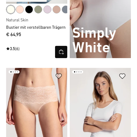
Natural Skin
Bustier mit verstellbaren Trägern
Simply
€ 64,95
White
3.5
(6)