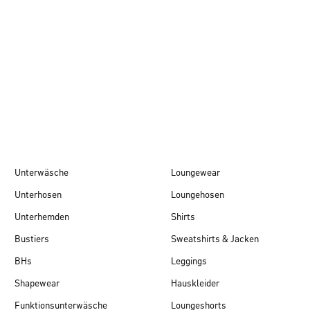
Herbst/Winter 26
Unterwäsche
Loungewear
Unterhosen
Loungehosen
Unterhemden
Shirts
Bustiers
Sweatshirts & Jacken
BHs
Leggings
Shapewear
Hauskleider
Funktionsunterwäsche
Loungeshorts