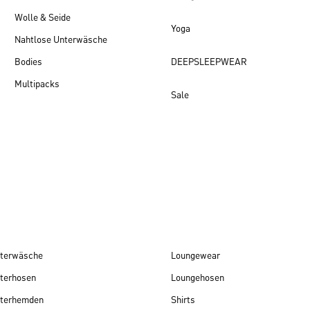
Wolle & Seide
Yoga
Nahtlose Unterwäsche
Bodies
DEEPSLEEPWEAR
Multipacks
Sale
Damen Neuheiten
terwäsche
Loungewear
terhosen
Loungehosen
terhemden
Shirts