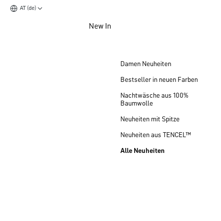
AT (de)
Zum Hauptinhalt springen
New In
Zum Footer springen
Damen Neuheiten
Bestseller in neuen Farben
Nachtwäsche aus 100%
Baumwolle
Neuheiten mit Spitze
Neuheiten aus TENCEL™
Alle Neuheiten