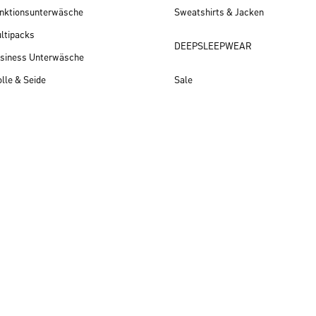
nktionsunterwäsche
Sweatshirts & Jacken
ltipacks
DEEPSLEEPWEAR
siness Unterwäsche
lle & Seide
Sale
Herren Neuheiten