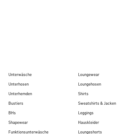
Herbst/Winter 26
Unterwäsche
Loungewear
Unterhosen
Loungehosen
Unterhemden
Shirts
Bustiers
Sweatshirts & Jacken
BHs
Leggings
Shapewear
Hauskleider
Funktionsunterwäsche
Loungeshorts