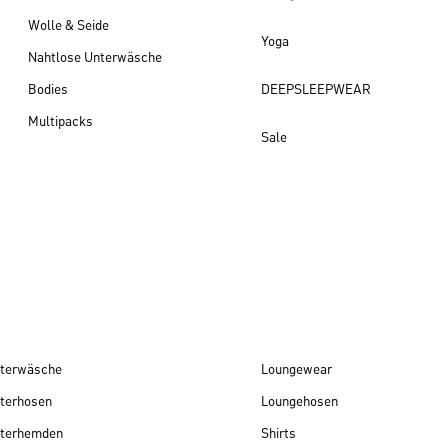
Wolle & Seide
Yoga
Nahtlose Unterwäsche
Bodies
DEEPSLEEPWEAR
Multipacks
Sale
Damen Neuheiten
terwäsche
Loungewear
terhosen
Loungehosen
terhemden
Shirts