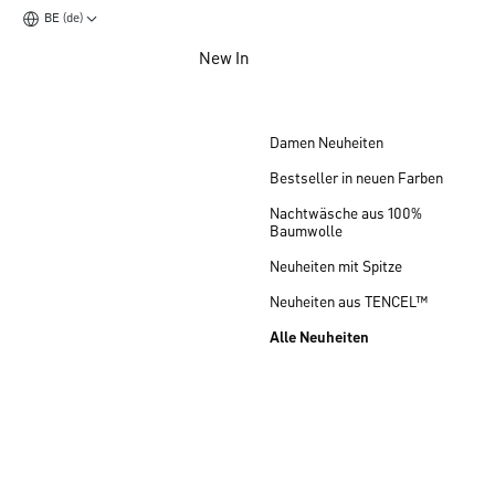
BE (de)
Zum Hauptinhalt springen
New In
Zum Footer springen
Damen Neuheiten
Bestseller in neuen Farben
Nachtwäsche aus 100%
Baumwolle
Neuheiten mit Spitze
Neuheiten aus TENCEL™
Alle Neuheiten