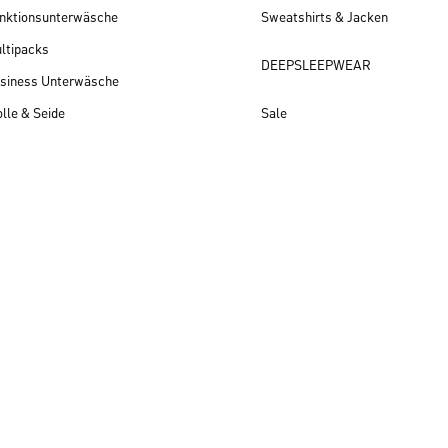
nktionsunterwäsche
Sweatshirts & Jacken
ltipacks
DEEPSLEEPWEAR
siness Unterwäsche
lle & Seide
Sale
Herren Neuheiten