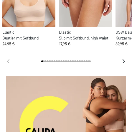
Elastic
Elastic
DSW Bala
Bustier mit Softbund
Slip mit Softbund, high waist
Kurzarm-
24,95 €
17,95 €
69,95 €