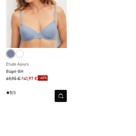
Etude Ajours
Bügel-BH
- 40%
69,95 € *
41,97 €
5
(1)