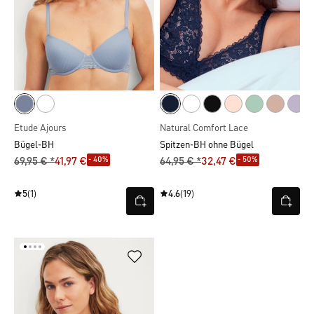
Etude Ajours
Natural Comfort Lace
Bügel-BH
Spitzen-BH ohne Bügel
- 40%
- 50%
69,95 € *
41,97 €
64,95 € *
32,47 €
5
(1)
4.6
(19)