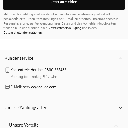
Jetzt anmelden
Mit Ihrer Anmeldung sind Sie damit einverstanden regelmässig individuell
personalisierte Produktempfehlungen per E-Mail zu erhalten. Informationen zur
Personalisierung, zur Verwendung Ihrer Daten und den Abmelde­möglichkeiten
finden Sie in der ausführlichen
Newslettereinwilligung
und in den
Datenschutzinformationen
.
Kundenservice
Kostenfreie Hotline: 0800 2254321
Montag bis Freitag, 9-17 Uhr
E-Mail:
service@calida.com
Unsere Zahlungsarten
Unsere Vorteile