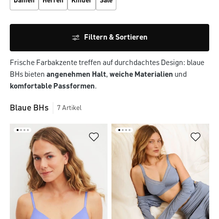
Damen
Herren
Kinder
Sale
Filtern & Sortieren
Frische Farbakzente treffen auf durchdachtes Design: blaue
BHs bieten
angenehmen Halt
,
weiche Materialien
und
komfortable Passformen
.
Blaue BHs
7
Artikel