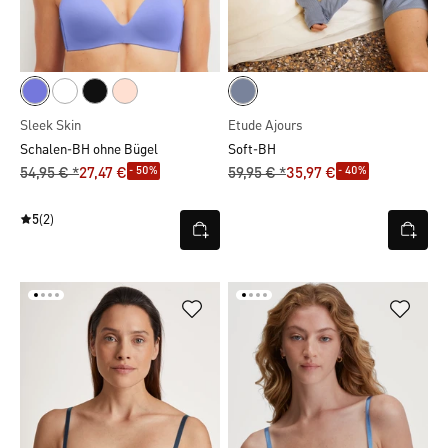
Sleek Skin
Etude Ajours
Schalen-BH ohne Bügel
Soft-BH
- 50%
- 40%
54,95 € *
27,47 €
59,95 € *
35,97 €
5
(2)