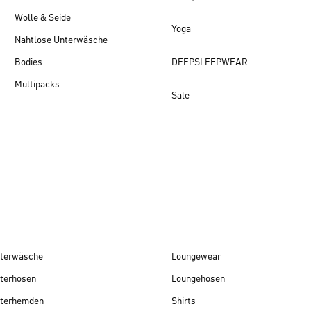
Wolle & Seide
Yoga
Nahtlose Unterwäsche
Bodies
DEEPSLEEPWEAR
Multipacks
Sale
Damen Neuheiten
terwäsche
Loungewear
terhosen
Loungehosen
terhemden
Shirts