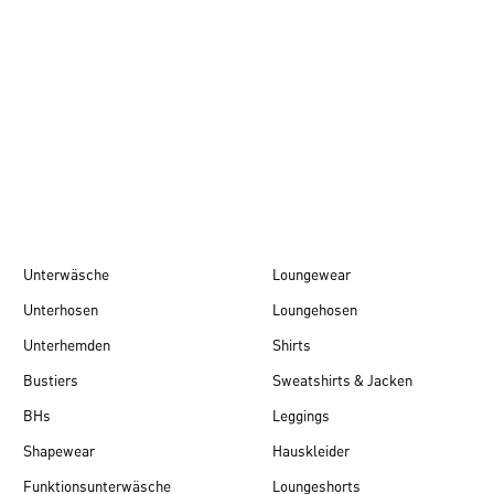
Herbst/Winter 26
Unterwäsche
Loungewear
Unterhosen
Loungehosen
Unterhemden
Shirts
Bustiers
Sweatshirts & Jacken
BHs
Leggings
Shapewear
Hauskleider
Funktionsunterwäsche
Loungeshorts