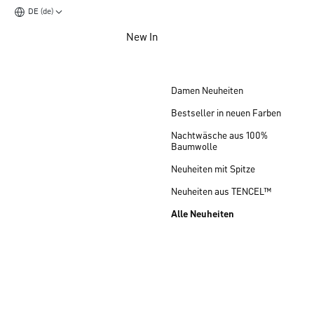
DE (de)
Zum Hauptinhalt springen
New In
Zum Footer springen
Damen Neuheiten
Bestseller in neuen Farben
Nachtwäsche aus 100%
Baumwolle
Neuheiten mit Spitze
Neuheiten aus TENCEL™
Alle Neuheiten