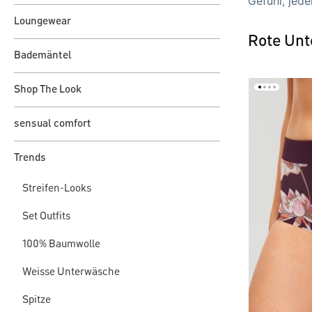
Gefühl, jede
Loungewear
Rote Unt
Bademäntel
Shop The Look
sensual comfort
Trends
Streifen-Looks
Set Outfits
100% Baumwolle
Weisse Unterwäsche
Spitze