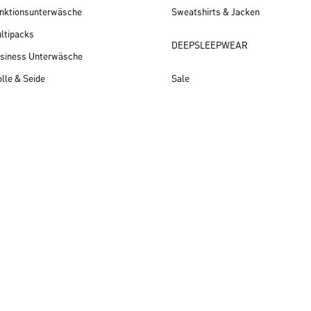
nktionsunterwäsche
Sweatshirts & Jacken
ltipacks
DEEPSLEEPWEAR
siness Unterwäsche
lle & Seide
Sale
Herren Neuheiten