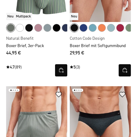
Neu
Multipack
Neu
Natural Benefit
Cotton Code Design
Boxer Brief, 3er-Pack
Boxer Brief mit Softgummibund
44,95 €
29,95 €
4.7
(89)
5
(3)