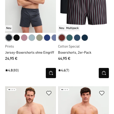
Neu
Neu
Multipack
Prints
Cotton Special
Jersey-Boxershorts ohne Eingriff
Boxershorts, 2er-Pack
24,95 €
44,95 €
4.8
(80)
4.6
(7)