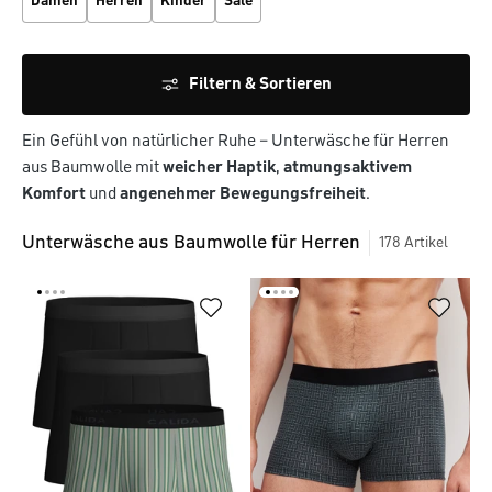
Damen
Herren
Kinder
Sale
Filtern & Sortieren
Ein
Gefühl
von
natürlicher
Ruhe
–
Unterwäsche
für
Herren
aus
Baumwolle
mit
weicher
Haptik
,
atmungsaktivem
Komfort
und
angenehmer
Bewegungsfreiheit
.
Unterwäsche aus Baumwolle für Herren
178
Artikel