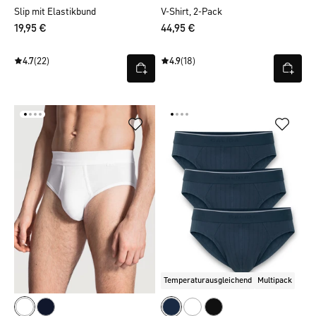
Slip mit Elastikbund
V-Shirt, 2-Pack
19,95 €
44,95 €
4.7
(22)
4.9
(18)
Temperaturausgleichend
Multipack