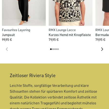
Favourites Layering
RMX Lounge Lecce
RMX Loun
Jumpsuit
Kurzes Hemd mit Knopfleiste
Bermudas
99,95 €
79,95 €
79,95 €
Zeitloser Riviera Style
Leichte Stoffe, sorgfältige Verarbeitung und klare
Silhouetten stehen für spürbaren Komfort und zeitlose
Qualität. Die Kollektion verbindet zeitlose Ästhetik mit
einem natürlichen Tragegefühl und begleitet mühelos