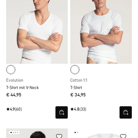
Evolution
Cotton 1:1
T-Shirt mit V-Neck
T-Shirt
€ 44,95
€ 34,95
4.9
(60)
4.8
(33)