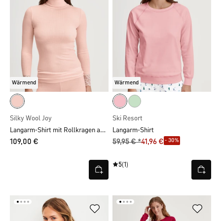
Wärmend
Wärmend
Silky Wool Joy
Ski Resort
Langarm-Shirt mit Rollkragen aus Wolle-Seide
Langarm-Shirt
- 30%
109,00 €
59,95 € *
41,96 €
5
(1)