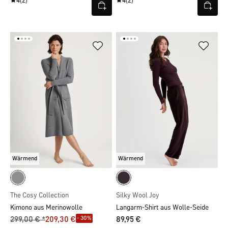
4
(2)
4
(2)
Wärmend
Wärmend
The Cosy Collection
Silky Wool Joy
Kimono aus Merinowolle
Langarm-Shirt aus Wolle-Seide
- 30%
299,00 € *
209,30 €
89,95 €