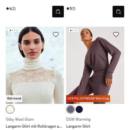
4
(2)
5
(1)
Wärmend
DEEPSLEEPWEAR Warming
Silky Wool Glam
DSW Warming
Langarm-Shirt mit Rollkragen aus Wolle-Seide
Langarm-Shirt