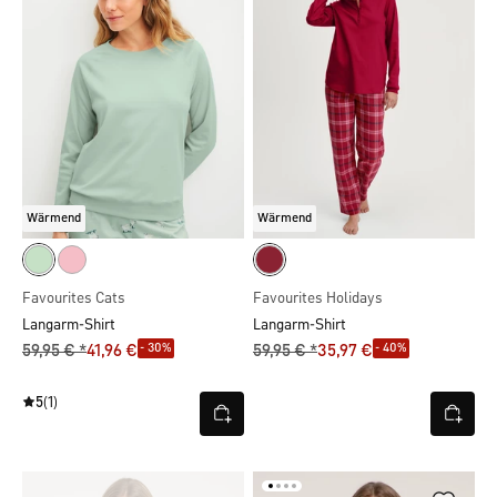
Wärmend
Wärmend
Favourites Cats
Favourites Holidays
Langarm-Shirt
Langarm-Shirt
- 30%
- 40%
59,95 € *
41,96 €
59,95 € *
35,97 €
5
(1)