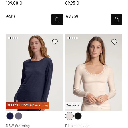
109,00 €
89,95 €
5
(1)
3.8
(9)
DEEPSLEEPWEAR Warming
Wärmend
DSW Warming
Richesse Lace