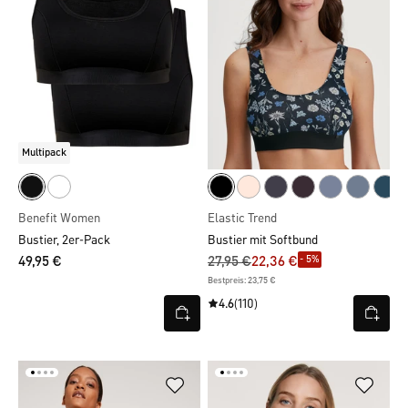
Multipack
Benefit Women
Elastic Trend
Bustier, 2er-Pack
Bustier mit Softbund
- 5%
49,95 €
27,95 €
22,36 €
Bestpreis: 23,75 €
4.6
(110)