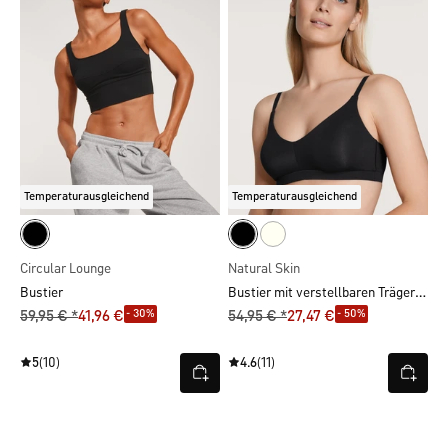
Temperaturausgleichend
Temperaturausgleichend
Circular Lounge
Natural Skin
Bustier mit verstellbaren Trägern & herausnehmbaren Pads
Bustier
- 30%
- 50%
59,95 € *
41,96 €
54,95 € *
27,47 €
5
(10)
4.6
(11)