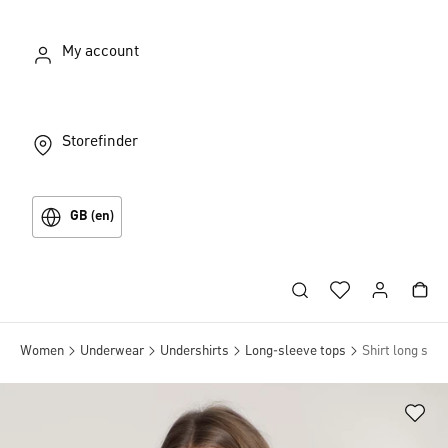
My account
Storefinder
GB (en)
Women
Underwear
Undershirts
Long-sleeve tops
Shirt long sle