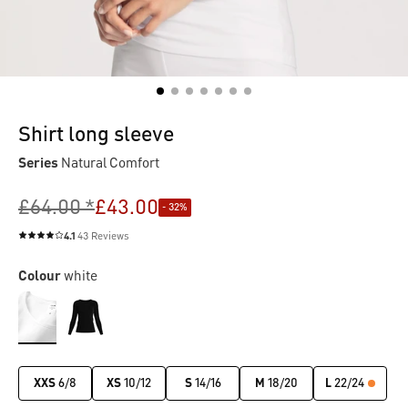
Shirt long sleeve
Series
Natural Comfort
£64.00 *
£43.00
- 32%
4.1
43 Reviews
Average rating of 4.1 out of 5 stars
Colour
white
XXS
6/8
XS
10/12
S
14/16
M
18/20
L
22/24