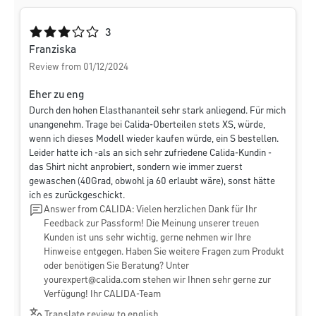
Average rating of 3 out of 5 stars
3
Franziska
Review from 01/12/2024
Eher zu eng
Durch den hohen Elasthananteil sehr stark anliegend. Für mich
unangenehm. Trage bei Calida-Oberteilen stets XS, würde,
wenn ich dieses Modell wieder kaufen würde, ein S bestellen.
Leider hatte ich -als an sich sehr zufriedene Calida-Kundin -
das Shirt nicht anprobiert, sondern wie immer zuerst
gewaschen (40Grad, obwohl ja 60 erlaubt wäre), sonst hätte
ich es zurückgeschickt.
Answer from CALIDA: Vielen herzlichen Dank für Ihr
Feedback zur Passform! Die Meinung unserer treuen
Kunden ist uns sehr wichtig, gerne nehmen wir Ihre
Hinweise entgegen. Haben Sie weitere Fragen zum Produkt
oder benötigen Sie Beratung? Unter
yourexpert@calida.com
stehen wir Ihnen sehr gerne zur
Verfügung! Ihr CALIDA-Team
Translate review to english