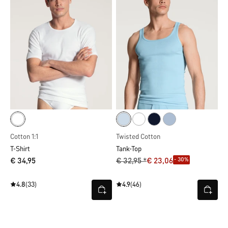
Cotton 1:1
Twisted Cotton
T-Shirt
Tank-Top
- 30%
€ 34,95
€ 32,95 *
€ 23,06
4.8
(33)
4.9
(46)