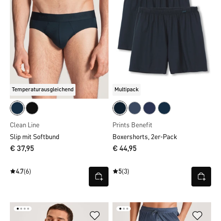
Temperaturausgleichend
Multipack
Clean Line
Prints Benefit
Slip mit Softbund
Boxershorts, 2er-Pack
€ 37,95
€ 44,95
4.7
(6)
5
(3)