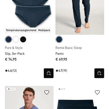
Temperaturausgleichend
Multipack
Pure & Style
Remix Basic Sleep
Slip, 3er-Pack
Pants
€ 74,95
€ 69,95
4.6
(13)
4.7
(19)